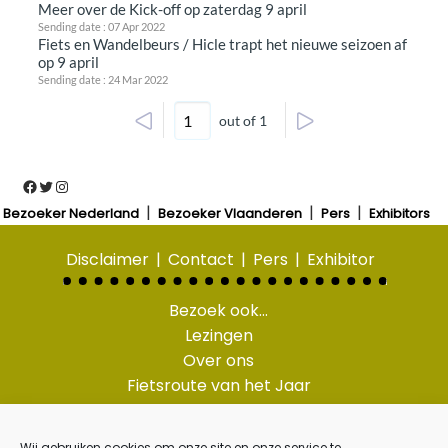
Meer over de Kick-off op zaterdag 9 april
Sending date : 07 Apr 2022
Fiets en Wandelbeurs / Hicle trapt het nieuwe seizoen af
op 9 april
Sending date : 24 Mar 2022
out of 1
Facebook
Twitter
Instagram
Bezoeker Nederland
Bezoeker Vlaanderen
Pers
Exhibitors
Disclaimer
Contact
Pers
Exhibitor
Bezoek ook…
Lezingen
Over ons
Fietsroute van het Jaar
Wandelroute van het
Jaar
Wij gebruiken cookies om onze site en onze service te