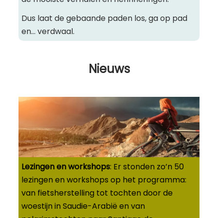
Dus laat de gebaande paden los, ga op pad
en… verdwaal.
Nieuws
Lezingen
en workshops
: Er stonden zo’n 50
lezingen en workshops op het programma:
van fietsherstelling tot tochten door de
woestijn in Saudie-Arabië en van