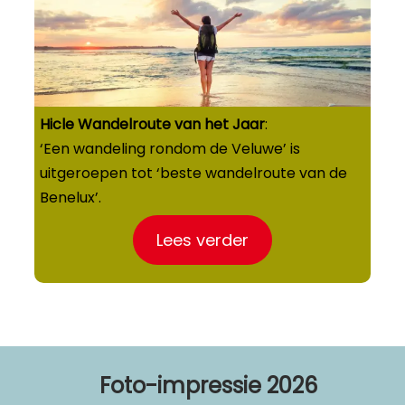
Hicle
Wandelroute van het Jaar
:
‘Een wandeling rondom de Veluwe’ is
uitgeroepen tot ‘beste wandelroute van de
Benelux’.
Lees verder
Foto-impressie 2026